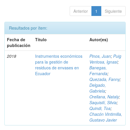
Anterior
1
Siguiente
Resultados por ítem:
Fecha de
Título
Autor(es)
publicación
2018
Instrumentos económicos
Pinos, Juan
;
Puig
para la gestión de
Ventosa, Ignasi
;
residuos de envases en
Banegas,
Ecuador
Fernanda
;
Quezada, Fanny
;
Delgado,
Gabriela
;
Orellana, Nataly
;
Saquisilí, Silvia
;
Quindi, Toa
;
Chacón Vintimilla,
Gustavo Javier