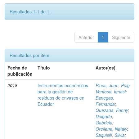
Resultados 1-1 de 1.
Anterior
1
Siguiente
Resultados por ítem:
Fecha de
Título
Autor(es)
publicación
2018
Instrumentos económicos
Pinos, Juan
;
Puig
para la gestión de
Ventosa, Ignasi
;
residuos de envases en
Banegas,
Ecuador
Fernanda
;
Quezada, Fanny
;
Delgado,
Gabriela
;
Orellana, Nataly
;
Saquisilí, Silvia
;