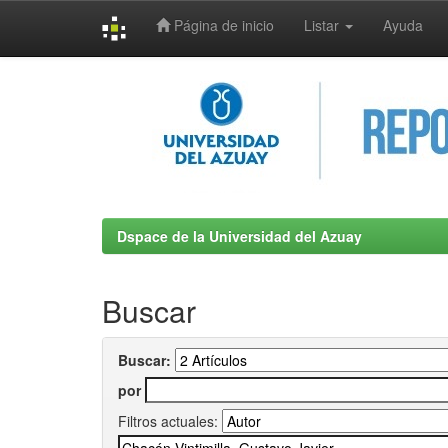
Página de inicio
Listar
Ayuda
Skip
navigation
Dspace de la Universidad del Azuay
Buscar
Buscar:
por
Filtros actuales: