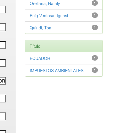
Orellana, Nataly
1
Puig Ventosa, Ignasi
1
Quindi, Toa
1
Título
ECUADOR
1
IMPUESTOS AMBIENTALES
1