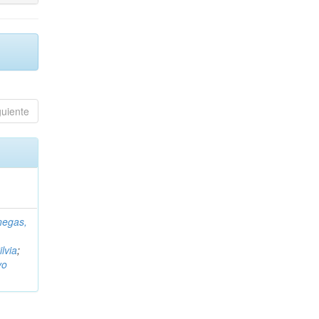
guiente
negas,
ilvia
;
vo