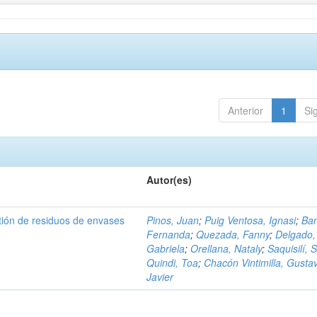
Anterior
1
Si
Autor(es)
tión de residuos de envases
Pinos, Juan
;
Puig Ventosa, Ignasi
;
Ba
Fernanda
;
Quezada, Fanny
;
Delgado,
Gabriela
;
Orellana, Nataly
;
Saquisilí, S
Quindi, Toa
;
Chacón Vintimilla, Gusta
Javier