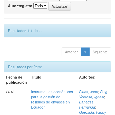
Autor/registro
Resultados 1-1 de 1.
Anterior
1
Siguiente
Resultados por ítem:
Fecha de
Título
Autor(es)
publicación
2018
Instrumentos económicos
Pinos, Juan
;
Puig
para la gestión de
Ventosa, Ignasi
;
residuos de envases en
Banegas,
Ecuador
Fernanda
;
Quezada, Fanny
;