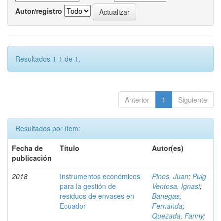
Autor/registro
Resultados 1-1 de 1.
Anterior
1
Siguiente
Resultados por ítem:
Fecha de
Título
Autor(es)
publicación
2018
Instrumentos económicos
Pinos, Juan
;
Puig
para la gestión de
Ventosa, Ignasi
;
residuos de envases en
Banegas,
Ecuador
Fernanda
;
Quezada, Fanny
;