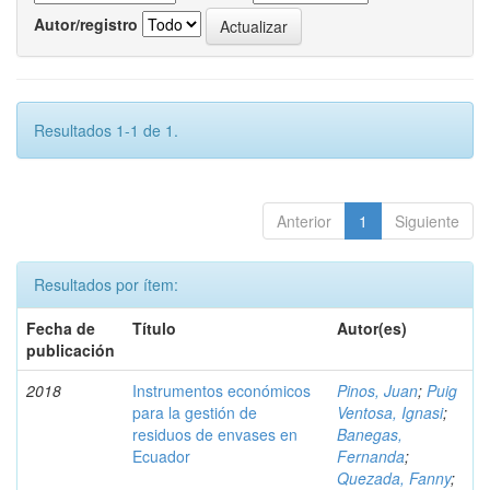
Autor/registro
Resultados 1-1 de 1.
Anterior
1
Siguiente
Resultados por ítem:
Fecha de
Título
Autor(es)
publicación
2018
Instrumentos económicos
Pinos, Juan
;
Puig
para la gestión de
Ventosa, Ignasi
;
residuos de envases en
Banegas,
Ecuador
Fernanda
;
Quezada, Fanny
;