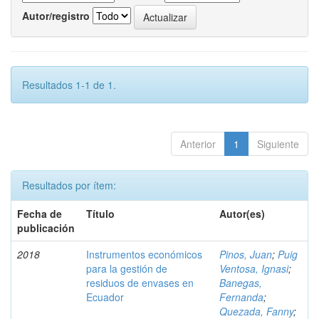
Autor/registro
Resultados 1-1 de 1.
Anterior
1
Siguiente
Resultados por ítem:
Fecha de
Título
Autor(es)
publicación
2018
Instrumentos económicos
Pinos, Juan
;
Puig
para la gestión de
Ventosa, Ignasi
;
residuos de envases en
Banegas,
Ecuador
Fernanda
;
Quezada, Fanny
;