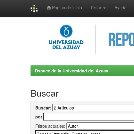
Página de inicio
Listar
Ayuda
Skip
navigation
Dspace de la Universidad del Azuay
Buscar
Buscar:
por
Filtros actuales: