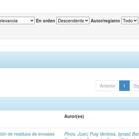
En orden
Autor/registro
Anterior
1
Si
Autor(es)
tión de residuos de envases
Pinos, Juan
;
Puig Ventosa, Ignasi
;
Ba