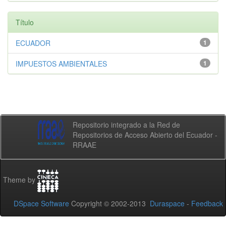
Título
ECUADOR
1
IMPUESTOS AMBIENTALES
1
Repositorio integrado a la Red de
Repositorios de Acceso Abierto del Ecuador -
RRAAE
Theme by
DSpace Software
Copyright © 2002-2013
Duraspace
-
Feedback