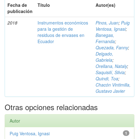
Fecha de
Título
Autor(es)
publicación
2018
Instrumentos económicos
Pinos, Juan
;
Puig
para la gestión de
Ventosa, Ignasi
;
residuos de envases en
Banegas,
Ecuador
Fernanda
;
Quezada, Fanny
;
Delgado,
Gabriela
;
Orellana, Nataly
;
Saquisilí, Silvia
;
Quindi, Toa
;
Chacón Vintimilla,
Gustavo Javier
Otras opciones relacionadas
Autor
Puig Ventosa, Ignasi
1