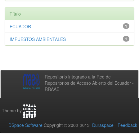
Título
ECUADOR
1
IMPUESTOS AMBIENTALES
1
Repositorio integrado a la Red de
Repositorios de Acceso Abierto del Ecuador -
RRAAE
Theme by
DSpace Software
Copyright © 2002-2013
Duraspace
-
Feedback