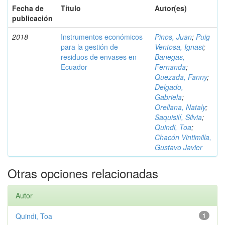
Fecha de
Título
Autor(es)
publicación
2018
Instrumentos económicos
Pinos, Juan
;
Puig
para la gestión de
Ventosa, Ignasi
;
residuos de envases en
Banegas,
Ecuador
Fernanda
;
Quezada, Fanny
;
Delgado,
Gabriela
;
Orellana, Nataly
;
Saquisilí, Silvia
;
Quindi, Toa
;
Chacón Vintimilla,
Gustavo Javier
Otras opciones relacionadas
Autor
Quindi, Toa
1