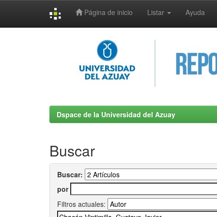
Página de inicio
Listar
Ayuda
Skip
navigation
Dspace de la Universidad del Azuay
Buscar
Buscar:
por
Filtros actuales: