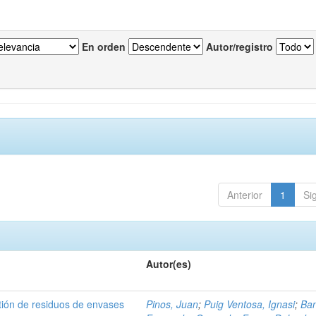
En orden
Autor/registro
Anterior
1
Si
Autor(es)
tión de residuos de envases
Pinos, Juan
;
Puig Ventosa, Ignasi
;
Ba