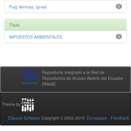
Puig Ventosa, Ignasi
1
Título
IMPUESTOS AMBIENTALES
1
Repositorio integrado a la Red de
Repositorios de Acceso Abierto del Ecuador -
RRAAE
Theme by
DSpace Software
Copyright © 2002-2013
Duraspace
-
Feedback