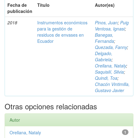
Fecha de
Título
Autor(es)
publicación
2018
Instrumentos económicos
Pinos, Juan
;
Puig
para la gestión de
Ventosa, Ignasi
;
residuos de envases en
Banegas,
Ecuador
Fernanda
;
Quezada, Fanny
;
Delgado,
Gabriela
;
Orellana, Nataly
;
Saquisilí, Silvia
;
Quindi, Toa
;
Chacón Vintimilla,
Gustavo Javier
Otras opciones relacionadas
Autor
Orellana, Nataly
1