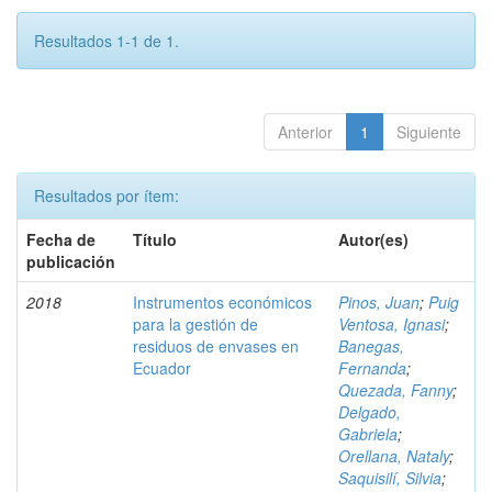
Resultados 1-1 de 1.
Anterior
1
Siguiente
Resultados por ítem:
Fecha de
Título
Autor(es)
publicación
2018
Instrumentos económicos
Pinos, Juan
;
Puig
para la gestión de
Ventosa, Ignasi
;
residuos de envases en
Banegas,
Ecuador
Fernanda
;
Quezada, Fanny
;
Delgado,
Gabriela
;
Orellana, Nataly
;
Saquisilí, Silvia
;