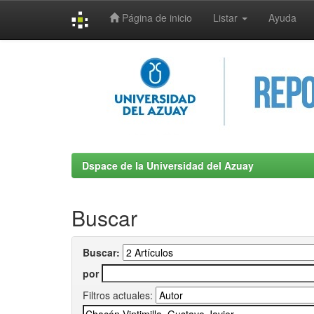
Página de inicio
Listar
Ayuda
Skip
navigation
Dspace de la Universidad del Azuay
Buscar
Buscar:
por
Filtros actuales: