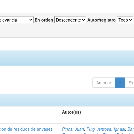
En orden
Autor/registro
Anterior
1
Si
Autor(es)
tión de residuos de envases
Pinos, Juan
;
Puig Ventosa, Ignasi
;
Ba