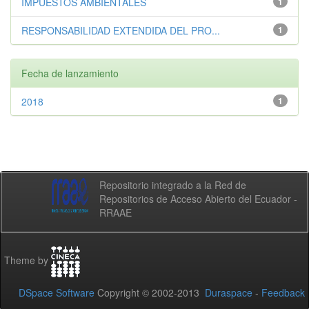
IMPUESTOS AMBIENTALES
1
RESPONSABILIDAD EXTENDIDA DEL PRO...
1
Fecha de lanzamiento
2018
1
Repositorio integrado a la Red de
Repositorios de Acceso Abierto del Ecuador -
RRAAE
Theme by
DSpace Software
Copyright © 2002-2013
Duraspace
-
Feedback