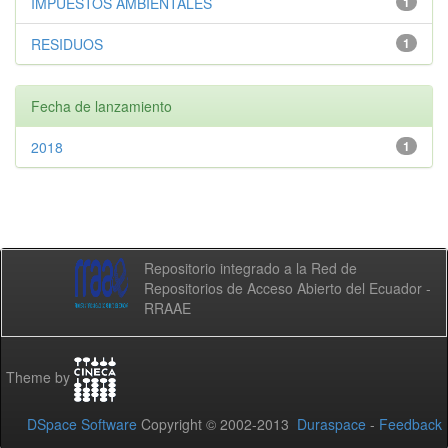
IMPUESTOS AMBIENTALES
1
RESIDUOS
1
Fecha de lanzamiento
2018
1
Repositorio integrado a la Red de
Repositorios de Acceso Abierto del Ecuador -
RRAAE
Theme by
DSpace Software
Copyright © 2002-2013
Duraspace
-
Feedback