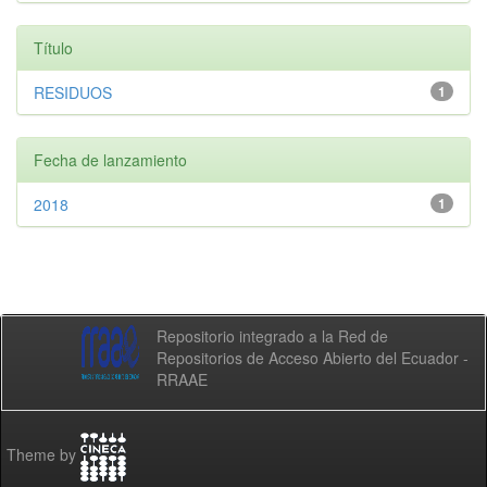
Título
RESIDUOS
1
Fecha de lanzamiento
2018
1
Repositorio integrado a la Red de
Repositorios de Acceso Abierto del Ecuador -
RRAAE
Theme by