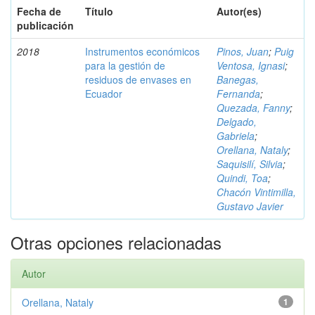
Fecha de
Título
Autor(es)
publicación
2018
Instrumentos económicos
Pinos, Juan
;
Puig
para la gestión de
Ventosa, Ignasi
;
residuos de envases en
Banegas,
Ecuador
Fernanda
;
Quezada, Fanny
;
Delgado,
Gabriela
;
Orellana, Nataly
;
Saquisilí, Silvia
;
Quindi, Toa
;
Chacón Vintimilla,
Gustavo Javier
Otras opciones relacionadas
Autor
Orellana, Nataly
1