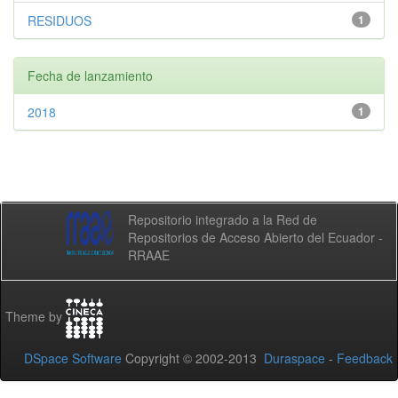
RESIDUOS
1
Fecha de lanzamiento
2018
1
Repositorio integrado a la Red de
Repositorios de Acceso Abierto del Ecuador -
RRAAE
Theme by
DSpace Software
Copyright © 2002-2013
Duraspace
-
Feedback