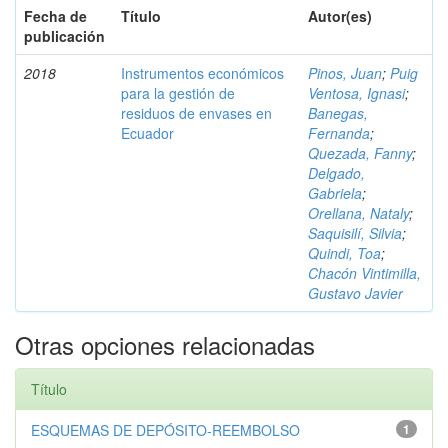
Fecha de
Título
Autor(es)
publicación
2018
Instrumentos económicos
Pinos, Juan
;
Puig
para la gestión de
Ventosa, Ignasi
;
residuos de envases en
Banegas,
Ecuador
Fernanda
;
Quezada, Fanny
;
Delgado,
Gabriela
;
Orellana, Nataly
;
Saquisilí, Silvia
;
Quindi, Toa
;
Chacón Vintimilla,
Gustavo Javier
Otras opciones relacionadas
Título
ESQUEMAS DE DEPÓSITO-REEMBOLSO
1