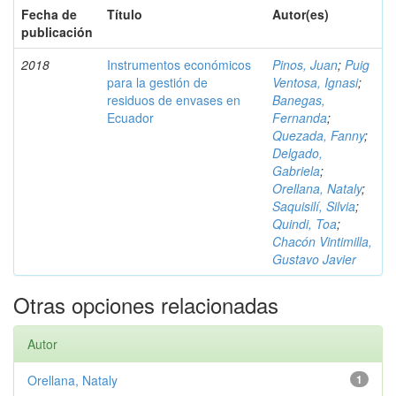
Fecha de
Título
Autor(es)
publicación
2018
Instrumentos económicos
Pinos, Juan
;
Puig
para la gestión de
Ventosa, Ignasi
;
residuos de envases en
Banegas,
Ecuador
Fernanda
;
Quezada, Fanny
;
Delgado,
Gabriela
;
Orellana, Nataly
;
Saquisilí, Silvia
;
Quindi, Toa
;
Chacón Vintimilla,
Gustavo Javier
Otras opciones relacionadas
Autor
Orellana, Nataly
1