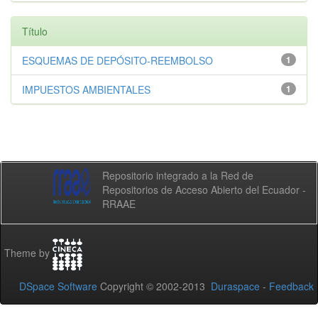
Título
ESQUEMAS DE DEPÓSITO-REEMBOLSO
1
IMPUESTOS AMBIENTALES
1
Repositorio integrado a la Red de
Repositorios de Acceso Abierto del Ecuador -
RRAAE
Theme by
DSpace Software
Copyright © 2002-2013
Duraspace
-
Feedback