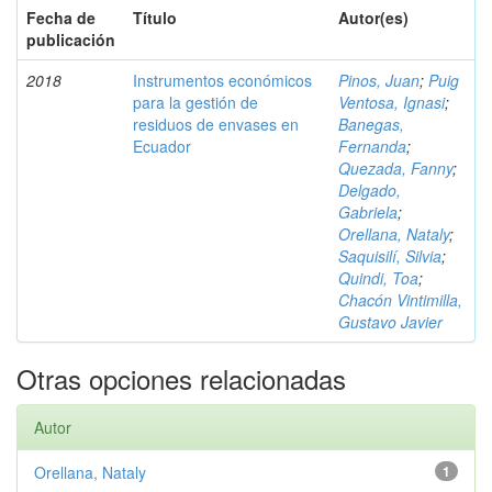
Fecha de
Título
Autor(es)
publicación
2018
Instrumentos económicos
Pinos, Juan
;
Puig
para la gestión de
Ventosa, Ignasi
;
residuos de envases en
Banegas,
Ecuador
Fernanda
;
Quezada, Fanny
;
Delgado,
Gabriela
;
Orellana, Nataly
;
Saquisilí, Silvia
;
Quindi, Toa
;
Chacón Vintimilla,
Gustavo Javier
Otras opciones relacionadas
Autor
Orellana, Nataly
1