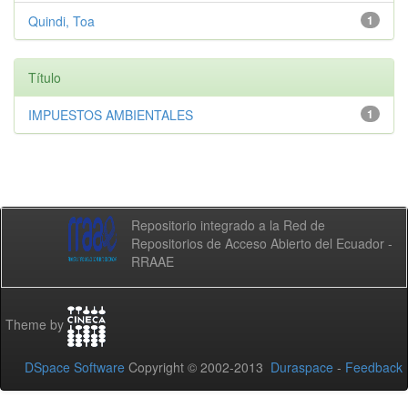
Quindi, Toa
1
Título
IMPUESTOS AMBIENTALES
1
Repositorio integrado a la Red de
Repositorios de Acceso Abierto del Ecuador -
RRAAE
Theme by
DSpace Software
Copyright © 2002-2013
Duraspace
-
Feedback