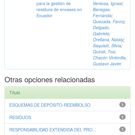
para la gestión de
Ventosa, Ignasi
;
residuos de envases en
Banegas,
Ecuador
Fernanda
;
Quezada, Fanny
;
Delgado,
Gabriela
;
Orellana, Nataly
;
Saquisilí, Silvia
;
Quindi, Toa
;
Chacón Vintimilla,
Gustavo Javier
Otras opciones relacionadas
Título
ESQUEMAS DE DEPÓSITO-REEMBOLSO
1
RESIDUOS
1
RESPONSABILIDAD EXTENDIDA DEL PRO...
1