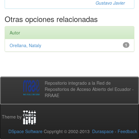
Gustavo Javier
Otras opciones relacionadas
Autor
Orellana, Nataly
1
Repositorio integrado a la Red de
Repositorios de Acceso Abierto del Ecuador -
RRAAE
Theme by
DSpace Software
Copyright © 2002-2013
Duraspace
-
Feedback