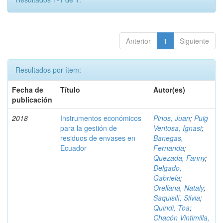
Anterior
1
Siguiente
Resultados por ítem:
Fecha de
Título
Autor(es)
publicación
2018
Instrumentos económicos
Pinos, Juan
;
Puig
para la gestión de
Ventosa, Ignasi
;
residuos de envases en
Banegas,
Ecuador
Fernanda
;
Quezada, Fanny
;
Delgado,
Gabriela
;
Orellana, Nataly
;
Saquisilí, Silvia
;
Quindi, Toa
;
Chacón Vintimilla,