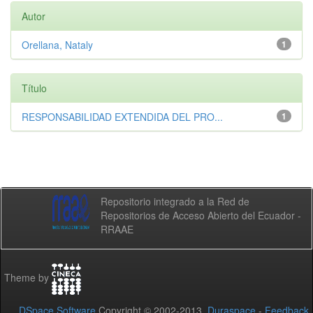
Autor
Orellana, Nataly
1
Título
RESPONSABILIDAD EXTENDIDA DEL PRO...
1
Repositorio integrado a la Red de
Repositorios de Acceso Abierto del Ecuador -
RRAAE
Theme by
DSpace Software
Copyright © 2002-2013
Duraspace
-
Feedback