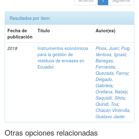
Anterior
1
Siguiente
Resultados por ítem:
Fecha de
Título
Autor(es)
publicación
2018
Instrumentos económicos
Pinos, Juan
;
Puig
para la gestión de
Ventosa, Ignasi
;
residuos de envases en
Banegas,
Ecuador
Fernanda
;
Quezada, Fanny
;
Delgado,
Gabriela
;
Orellana, Nataly
;
Saquisilí, Silvia
;
Quindi, Toa
;
Chacón Vintimilla,
Gustavo Javier
Otras opciones relacionadas