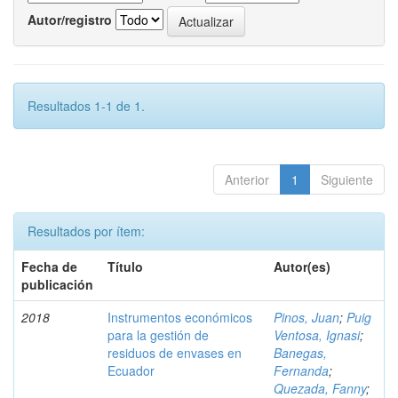
Autor/registro
Resultados 1-1 de 1.
Anterior
1
Siguiente
Resultados por ítem:
Fecha de
Título
Autor(es)
publicación
2018
Instrumentos económicos
Pinos, Juan
;
Puig
para la gestión de
Ventosa, Ignasi
;
residuos de envases en
Banegas,
Ecuador
Fernanda
;
Quezada, Fanny
;