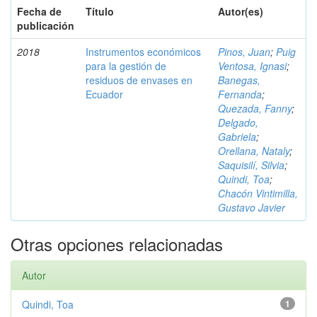
Fecha de
Título
Autor(es)
publicación
2018
Instrumentos económicos
Pinos, Juan
;
Puig
para la gestión de
Ventosa, Ignasi
;
residuos de envases en
Banegas,
Ecuador
Fernanda
;
Quezada, Fanny
;
Delgado,
Gabriela
;
Orellana, Nataly
;
Saquisilí, Silvia
;
Quindi, Toa
;
Chacón Vintimilla,
Gustavo Javier
Otras opciones relacionadas
Autor
Quindi, Toa
1