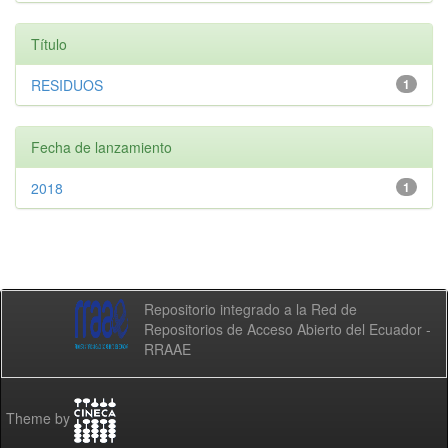
Título
RESIDUOS
1
Fecha de lanzamiento
2018
1
Repositorio integrado a la Red de
Repositorios de Acceso Abierto del Ecuador -
RRAAE
Theme by