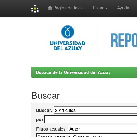
Página de inicio
Listar
Ayuda
Skip
navigation
Dspace de la Universidad del Azuay
Buscar
Buscar:
por
Filtros actuales: