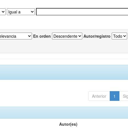
En orden
Autor/registro
Anterior
1
Si
Autor(es)