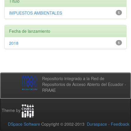
Título
IMPUESTOS AMBIENTALES
1
Fecha de lanzamiento
2018
1
Repositorio integrado a la Red de
Repositorios de Acceso Abierto del Ecuador -
RRAAE
Theme by
DSpace Software
Copyright © 2002-2013
Duraspace
-
Feedback