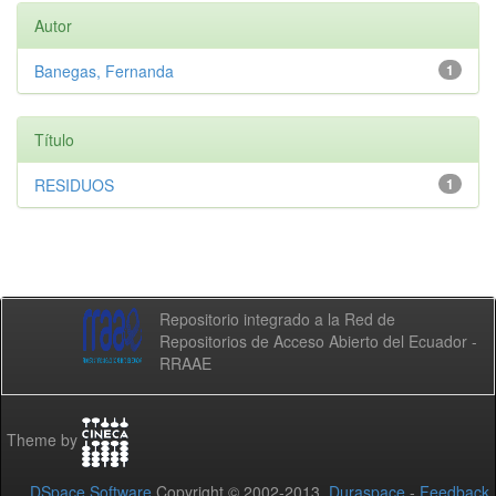
Autor
Banegas, Fernanda
1
Título
RESIDUOS
1
Repositorio integrado a la Red de
Repositorios de Acceso Abierto del Ecuador -
RRAAE
Theme by
DSpace Software
Copyright © 2002-2013
Duraspace
-
Feedback