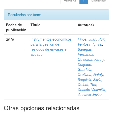
Anterior
1
Siguiente
Resultados por ítem:
Fecha de
Título
Autor(es)
publicación
2018
Instrumentos económicos
Pinos, Juan
;
Puig
para la gestión de
Ventosa, Ignasi
;
residuos de envases en
Banegas,
Ecuador
Fernanda
;
Quezada, Fanny
;
Delgado,
Gabriela
;
Orellana, Nataly
;
Saquisilí, Silvia
;
Quindi, Toa
;
Chacón Vintimilla,
Gustavo Javier
Otras opciones relacionadas