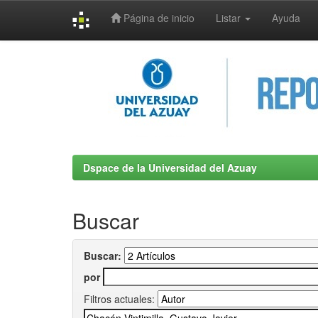
Página de inicio
Listar
Ayuda
Skip
navigation
Dspace de la Universidad del Azuay
Buscar
Buscar:
por
Filtros actuales: