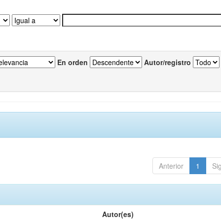
En orden
Autor/registro
Anterior
1
Si
Autor(es)