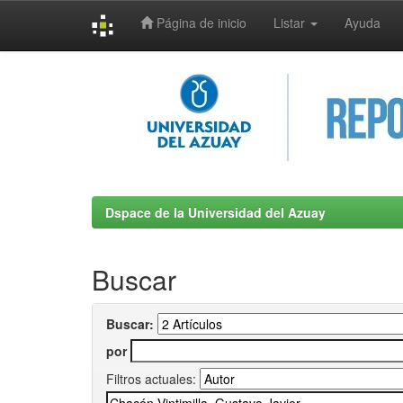
Página de inicio
Listar
Ayuda
Skip
navigation
Dspace de la Universidad del Azuay
Buscar
Buscar:
por
Filtros actuales: