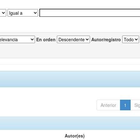
En orden
Autor/registro
Anterior
1
Si
Autor(es)