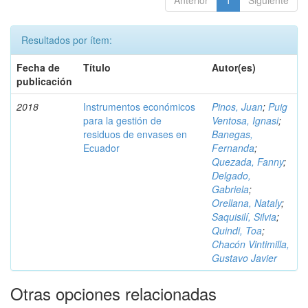
Anterior
1
Siguiente
Resultados por ítem:
Fecha de
Título
Autor(es)
publicación
2018
Instrumentos económicos
Pinos, Juan
;
Puig
para la gestión de
Ventosa, Ignasi
;
residuos de envases en
Banegas,
Ecuador
Fernanda
;
Quezada, Fanny
;
Delgado,
Gabriela
;
Orellana, Nataly
;
Saquisilí, Silvia
;
Quindi, Toa
;
Chacón Vintimilla,
Gustavo Javier
Otras opciones relacionadas