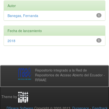
Autor
Banegas, Fernanda
1
Fecha de lanzamiento
2018
1
Repositorio integrado a la Red de
Repositorios de Acceso Abierto del Ecuador -
RRAAE
Theme by
DSpace Software
Copyright © 2002-2013
Duraspace
-
Feedback