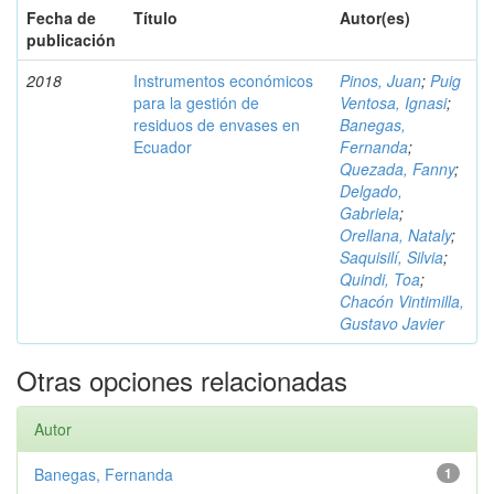
Fecha de
Título
Autor(es)
publicación
2018
Instrumentos económicos
Pinos, Juan
;
Puig
para la gestión de
Ventosa, Ignasi
;
residuos de envases en
Banegas,
Ecuador
Fernanda
;
Quezada, Fanny
;
Delgado,
Gabriela
;
Orellana, Nataly
;
Saquisilí, Silvia
;
Quindi, Toa
;
Chacón Vintimilla,
Gustavo Javier
Otras opciones relacionadas
Autor
Banegas, Fernanda
1