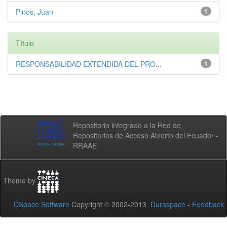
Pinos, Juan
1
Título
RESPONSABILIDAD EXTENDIDA DEL PRO...
1
Repositorio integrado a la Red de
Repositorios de Acceso Abierto del Ecuador -
RRAAE
Theme by
DSpace Software
Copyright © 2002-2013
Duraspace
-
Feedback