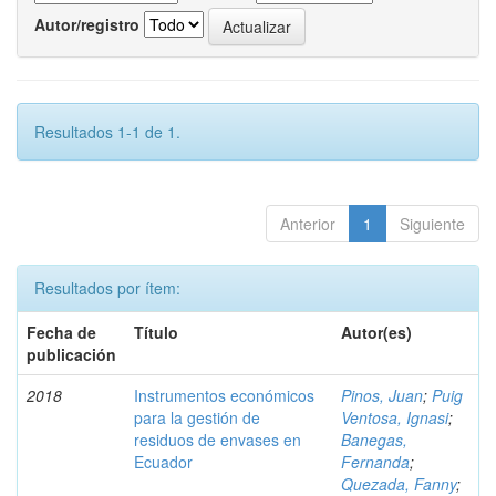
Autor/registro
Resultados 1-1 de 1.
Anterior
1
Siguiente
Resultados por ítem:
Fecha de
Título
Autor(es)
publicación
2018
Instrumentos económicos
Pinos, Juan
;
Puig
para la gestión de
Ventosa, Ignasi
;
residuos de envases en
Banegas,
Ecuador
Fernanda
;
Quezada, Fanny
;