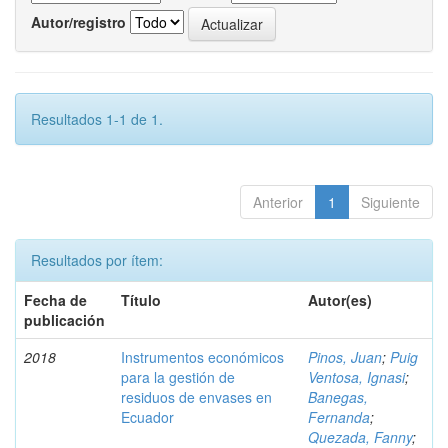
Autor/registro
Resultados 1-1 de 1.
Anterior
1
Siguiente
Resultados por ítem:
Fecha de
Título
Autor(es)
publicación
2018
Instrumentos económicos
Pinos, Juan
;
Puig
para la gestión de
Ventosa, Ignasi
;
residuos de envases en
Banegas,
Ecuador
Fernanda
;
Quezada, Fanny
;