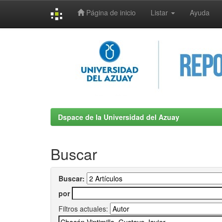
Página de inicio
Listar
Ayuda
Skip
navigation
Dspace de la Universidad del Azuay
Buscar
Buscar:
por
Filtros actuales: