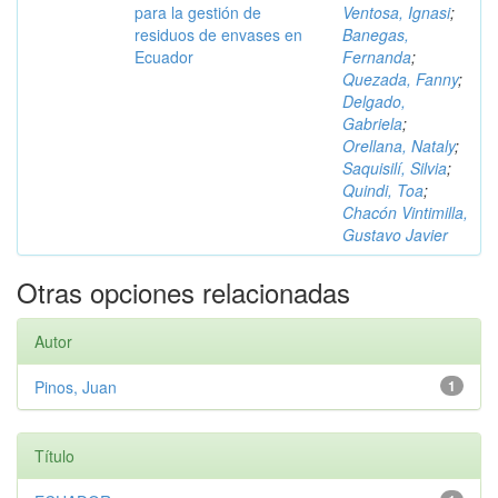
para la gestión de
Ventosa, Ignasi
;
residuos de envases en
Banegas,
Ecuador
Fernanda
;
Quezada, Fanny
;
Delgado,
Gabriela
;
Orellana, Nataly
;
Saquisilí, Silvia
;
Quindi, Toa
;
Chacón Vintimilla,
Gustavo Javier
Otras opciones relacionadas
Autor
Pinos, Juan
1
Título