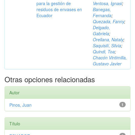
para la gestión de
Ventosa, Ignasi
;
residuos de envases en
Banegas,
Ecuador
Fernanda
;
Quezada, Fanny
;
Delgado,
Gabriela
;
Orellana, Nataly
;
Saquisilí, Silvia
;
Quindi, Toa
;
Chacón Vintimilla,
Gustavo Javier
Otras opciones relacionadas
Autor
Pinos, Juan
1
Título