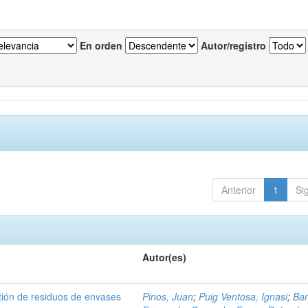
En orden
Autor/registro
Anterior
1
Si
Autor(es)
tión de residuos de envases
Pinos, Juan
;
Puig Ventosa, Ignasi
;
Ba