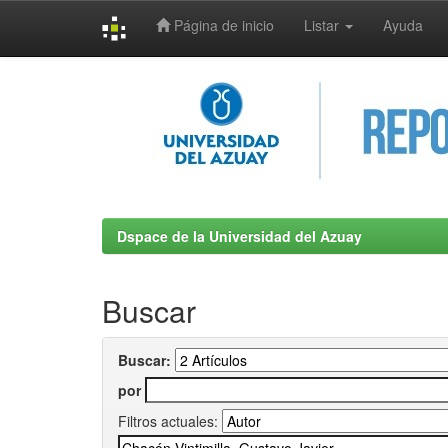
Página de inicio
Listar
Ayuda
Skip
navigation
Dspace de la Universidad del Azuay
Buscar
Buscar:
por
Filtros actuales: