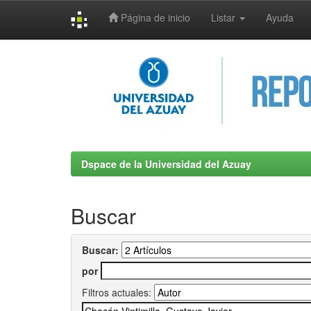
Página de inicio
Listar
Ayuda
Skip
navigation
Dspace de la Universidad del Azuay
Buscar
Buscar:
por
Filtros actuales: