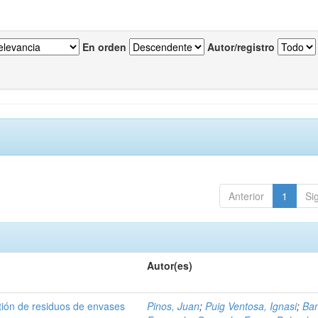
En orden
Autor/registro
Anterior
1
Si
Autor(es)
tión de residuos de envases
Pinos, Juan
;
Puig Ventosa, Ignasi
;
Ba