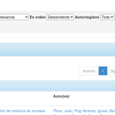
En orden
Autor/registro
Anterior
1
Si
Autor(es)
tión de residuos de envases
Pinos, Juan
;
Puig Ventosa, Ignasi
;
Ba