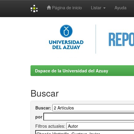
Página de inicio
Listar
Ayuda
Skip
navigation
Dspace de la Universidad del Azuay
Buscar
Buscar:
por
Filtros actuales: