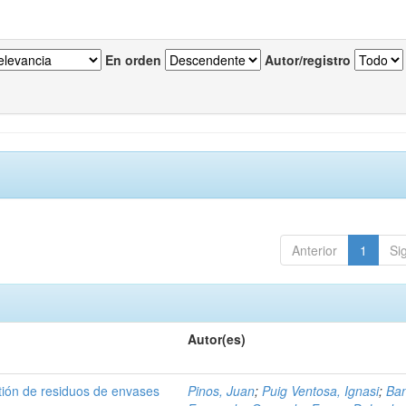
En orden
Autor/registro
Anterior
1
Si
Autor(es)
tión de residuos de envases
Pinos, Juan
;
Puig Ventosa, Ignasi
;
Ba