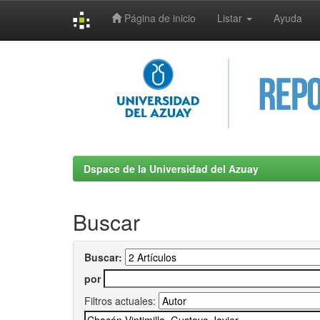
Página de inicio
Listar
Ayuda
Skip
navigation
Dspace de la Universidad del Azuay
Buscar
Buscar:
por
Filtros actuales: