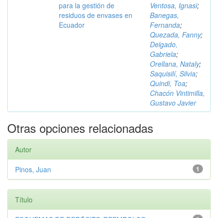
para la gestión de
Ventosa, Ignasi
;
residuos de envases en
Banegas,
Ecuador
Fernanda
;
Quezada, Fanny
;
Delgado,
Gabriela
;
Orellana, Nataly
;
Saquisilí, Silvia
;
Quindi, Toa
;
Chacón Vintimilla,
Gustavo Javier
Otras opciones relacionadas
Autor
Pinos, Juan
1
Título