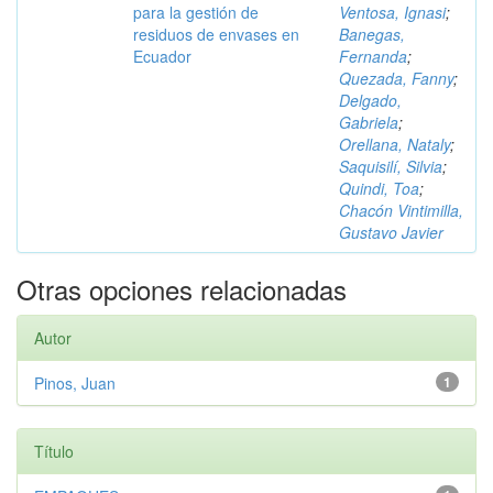
para la gestión de
Ventosa, Ignasi
;
residuos de envases en
Banegas,
Ecuador
Fernanda
;
Quezada, Fanny
;
Delgado,
Gabriela
;
Orellana, Nataly
;
Saquisilí, Silvia
;
Quindi, Toa
;
Chacón Vintimilla,
Gustavo Javier
Otras opciones relacionadas
Autor
Pinos, Juan
1
Título