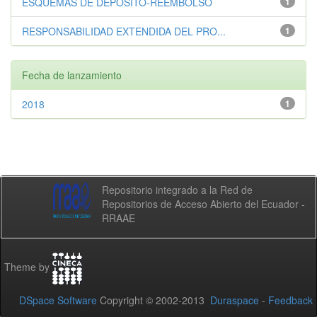
ESQUEMAS DE DEPÓSITO-REEMBOLSO
1
RESPONSABILIDAD EXTENDIDA DEL PRO...
1
Fecha de lanzamiento
2018
1
Repositorio integrado a la Red de
Repositorios de Acceso Abierto del Ecuador -
RRAAE
Theme by
DSpace Software
Copyright © 2002-2013
Duraspace
-
Feedback