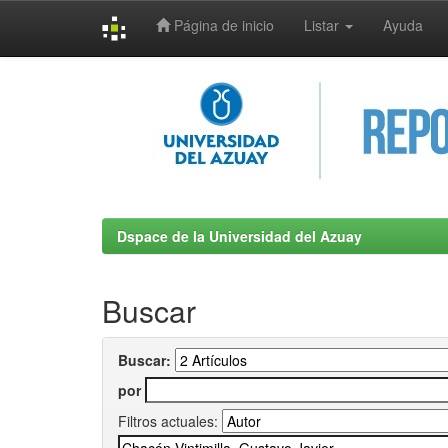
Página de inicio
Listar
Ayuda
Skip
navigation
Dspace de la Universidad del Azuay
Buscar
Buscar:
por
Filtros actuales: