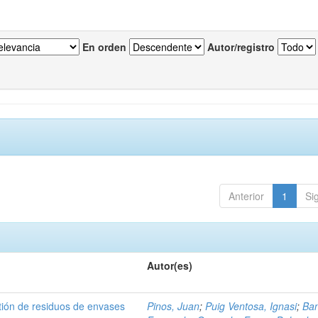
En orden
Autor/registro
Anterior
1
Si
Autor(es)
tión de residuos de envases
Pinos, Juan
;
Puig Ventosa, Ignasi
;
Ba