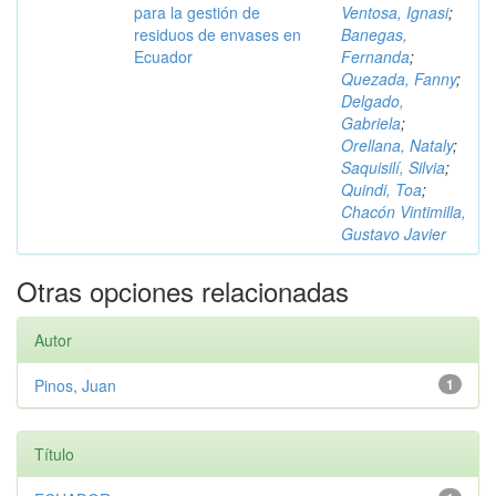
para la gestión de
Ventosa, Ignasi
;
residuos de envases en
Banegas,
Ecuador
Fernanda
;
Quezada, Fanny
;
Delgado,
Gabriela
;
Orellana, Nataly
;
Saquisilí, Silvia
;
Quindi, Toa
;
Chacón Vintimilla,
Gustavo Javier
Otras opciones relacionadas
Autor
Pinos, Juan
1
Título