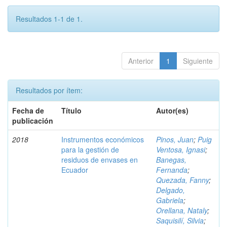
Resultados 1-1 de 1.
Anterior
1
Siguiente
Resultados por ítem:
Fecha de
Título
Autor(es)
publicación
2018
Instrumentos económicos
Pinos, Juan
;
Puig
para la gestión de
Ventosa, Ignasi
;
residuos de envases en
Banegas,
Ecuador
Fernanda
;
Quezada, Fanny
;
Delgado,
Gabriela
;
Orellana, Nataly
;
Saquisilí, Silvia
;