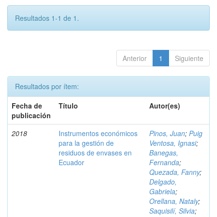
Resultados 1-1 de 1.
Anterior
1
Siguiente
Resultados por ítem:
Fecha de
Título
Autor(es)
publicación
2018
Instrumentos económicos
Pinos, Juan
;
Puig
para la gestión de
Ventosa, Ignasi
;
residuos de envases en
Banegas,
Ecuador
Fernanda
;
Quezada, Fanny
;
Delgado,
Gabriela
;
Orellana, Nataly
;
Saquisilí, Silvia
;