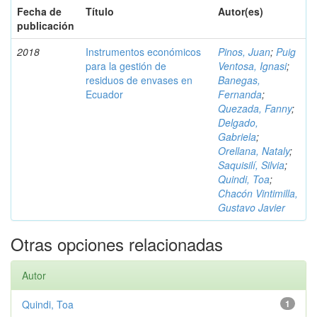
Fecha de
Título
Autor(es)
publicación
2018
Instrumentos económicos
Pinos, Juan
;
Puig
para la gestión de
Ventosa, Ignasi
;
residuos de envases en
Banegas,
Ecuador
Fernanda
;
Quezada, Fanny
;
Delgado,
Gabriela
;
Orellana, Nataly
;
Saquisilí, Silvia
;
Quindi, Toa
;
Chacón Vintimilla,
Gustavo Javier
Otras opciones relacionadas
Autor
Quindi, Toa
1