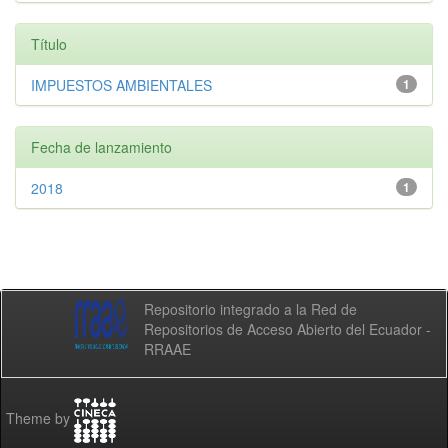
Título
IMPUESTOS AMBIENTALES
1
Fecha de lanzamiento
2018
1
Repositorio integrado a la Red de
Repositorios de Acceso Abierto del Ecuador -
RRAAE
Theme by