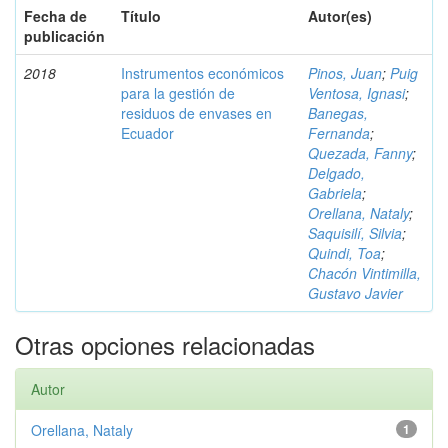
Fecha de
Título
Autor(es)
publicación
2018
Instrumentos económicos
Pinos, Juan
;
Puig
para la gestión de
Ventosa, Ignasi
;
residuos de envases en
Banegas,
Ecuador
Fernanda
;
Quezada, Fanny
;
Delgado,
Gabriela
;
Orellana, Nataly
;
Saquisilí, Silvia
;
Quindi, Toa
;
Chacón Vintimilla,
Gustavo Javier
Otras opciones relacionadas
Autor
Orellana, Nataly
1