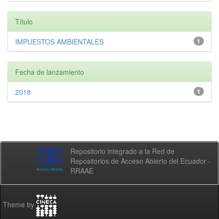
Título
IMPUESTOS AMBIENTALES
1
Fecha de lanzamiento
2018
1
Repositorio integrado a la Red de
Repositorios de Acceso Abierto del Ecuador -
RRAAE
Theme by